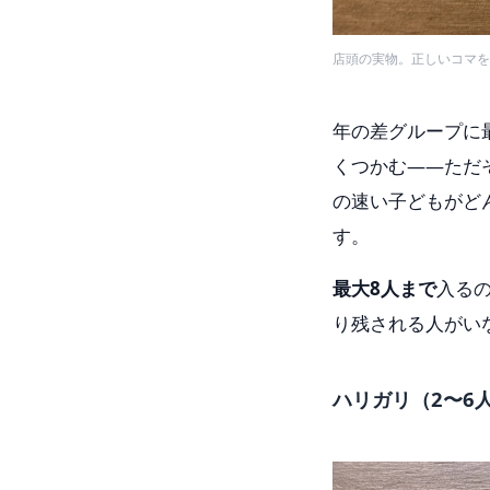
店頭の実物。正しいコマを
年の差グループに
くつかむ——ただ
の速い子どもがど
す。
最大8人まで
入る
り残される人がい
ハリガリ（2〜6人 