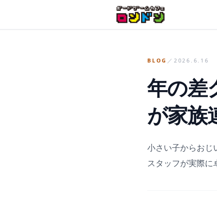
日付・人数・目的を送るだけでOK
BLOG
／
2026.6.16
年の差
が家族
小さい子からおじ
スタッフが実際に