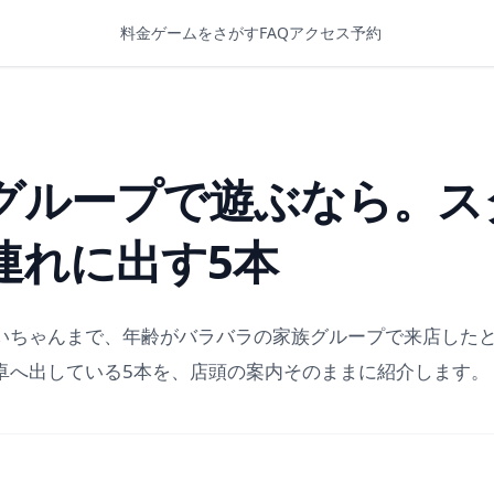
料金
ゲームをさがす
FAQ
アクセス
予約
グループで遊ぶなら。ス
連れに出す5本
いちゃんまで、年齢がバラバラの家族グループで来店した
卓へ出している5本を、店頭の案内そのままに紹介します。