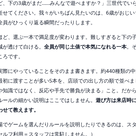
ど、下の3歳がまだ……みんなで遊べますか？」三世代でい
任せてください。我々がいちばん見たいのは、6歳がおじい
全員がひっくり返る瞬間だったりします。
ほど、選ぶ一本で満足度が変わります。難しすぎると下の
減が透けて白ける。
全員が同じ土俵で本気になれる一本
。
ころです。
実際にやっていることをそのまま書きます。約440種類の
最初に渡すことが多い5本を、店頭での出し方の順で並べま
や知識ではなく、反応や手先で勝負が決まる」こと。だから
ルールの細かい説明はここではしません。
遊び方は来店時
わせて教えます。
場でゲームを選んだりルールを説明したりできるのは、ス
セルフ利用＝スタッフは常駐しません。）