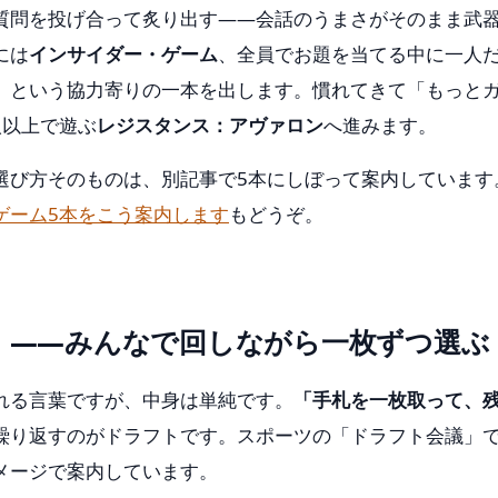
質問を投げ合って炙り出す——会話のうまさがそのまま武
には
インサイダー・ゲーム
、全員でお題を当てる中に一人
、という協力寄りの一本を出します。慣れてきて「もっと
人以上で遊ぶ
レジスタンス：アヴァロン
へ進みます。
選び方そのものは、別記事で5本にしぼって案内しています
ゲーム5本をこう案内します
もどうぞ。
」——みんなで回しながら一枚ずつ選ぶ
れる言葉ですが、中身は単純です。
「手札を一枚取って、
繰り返すのがドラフトです。スポーツの「ドラフト会議」
メージで案内しています。