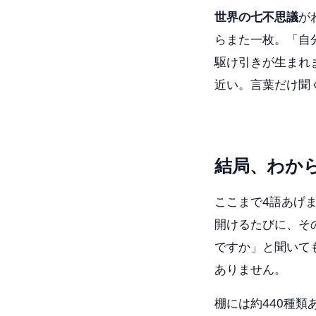
世界の七不思議
が
らまた一枚。「自
駆け引きが生まれ
近い。言葉だけ聞
結局、わか
ここまで4語あげ
開けるたびに、そ
ですか」と聞いて
ありません。
棚には約440種