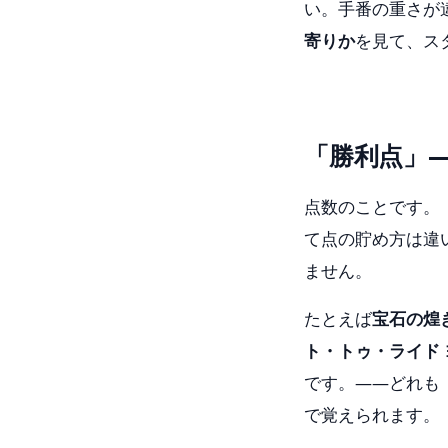
い。手番の重さが
寄りか
を見て、ス
「勝利点」
点数のことです。
て点の貯め方は違
ません。
たとえば
宝石の煌
ト・トゥ・ライド
です。——どれも
で覚えられます。