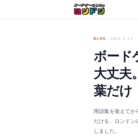
日付・人数・目的を送るだけでOK
BLOG
／
2026.6.15
ボード
大丈夫
葉だけ
用語集を覚えてか
だけを、ロンドン
しました。