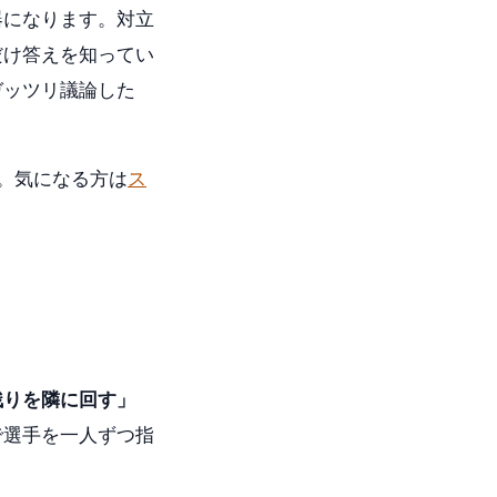
器になります。対立
だけ答えを知ってい
ガッツリ議論した
。気になる方は
ス
残りを隣に回す」
で選手を一人ずつ指