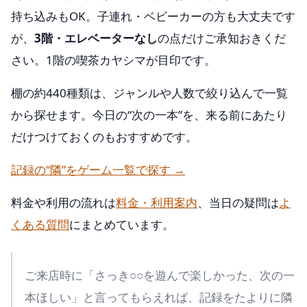
持ち込みもOK。子連れ・ベビーカーの方も大丈夫です
が、
3階・エレベーターなし
の点だけご承知おきくだ
さい。1階の喫茶カヤシマが目印です。
棚の約440種類は、ジャンルや人数で絞り込んで一覧
から探せます。今日の“次の一本”を、来る前にあたり
だけつけておくのもおすすめです。
記録の“隣”をゲーム一覧で探す →
料金や利用の流れは
料金・利用案内
、当日の疑問は
よ
くある質問
にまとめています。
ご来店時に「さっき○○を遊んで楽しかった、次の一
本ほしい」と言ってもらえれば、記録をたよりに隣