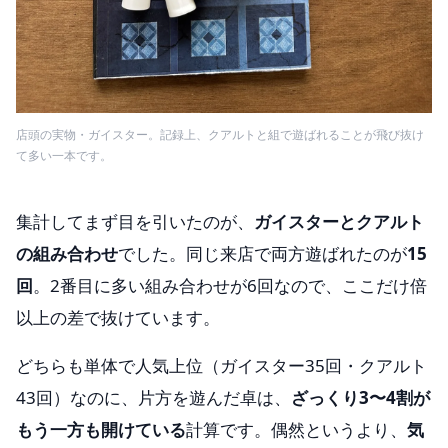
店頭の実物・ガイスター。記録上、クアルトと組で遊ばれることが飛び抜け
て多い一本です。
集計してまず目を引いたのが、
ガイスターとクアルト
の組み合わせ
でした。同じ来店で両方遊ばれたのが
15
回
。2番目に多い組み合わせが6回なので、ここだけ倍
以上の差で抜けています。
どちらも単体で人気上位（ガイスター35回・クアルト
43回）なのに、片方を遊んだ卓は、
ざっくり3〜4割が
もう一方も開けている
計算です。偶然というより、
気