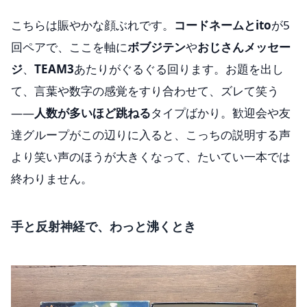
こちらは賑やかな顔ぶれです。
コードネームとito
が5
回ペアで、ここを軸に
ボブジテン
や
おじさんメッセー
ジ
、
TEAM3
あたりがぐるぐる回ります。お題を出し
て、言葉や数字の感覚をすり合わせて、ズレて笑う
——
人数が多いほど跳ねる
タイプばかり。歓迎会や友
達グループがこの辺りに入ると、こっちの説明する声
より笑い声のほうが大きくなって、たいてい一本では
終わりません。
手と反射神経で、わっと沸くとき