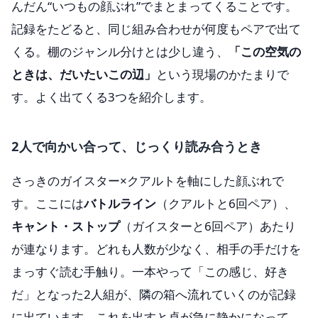
んだん“いつもの顔ぶれ”でまとまってくることです。
記録をたどると、同じ組み合わせが何度もペアで出て
くる。棚のジャンル分けとは少し違う、
「この空気の
ときは、だいたいこの辺」
という現場のかたまりで
す。よく出てくる3つを紹介します。
2人で向かい合って、じっくり読み合うとき
さっきのガイスター×クアルトを軸にした顔ぶれで
す。ここには
バトルライン
（クアルトと6回ペア）、
キャント・ストップ
（ガイスターと6回ペア）あたり
が連なります。どれも人数が少なく、相手の手だけを
まっすぐ読む手触り。一本やって「この感じ、好き
だ」となった2人組が、隣の箱へ流れていくのが記録
に出ています。これを出すと卓が急に静かになって、