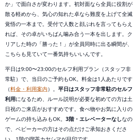
か」で面白さが変わります。初対面なら全員に役割が
散る軽めから、気心の知れた卓なら難度を上げて全滅
覚悟の一本まで。受付で人数と顔ぶれを言ってもらえ
れば、その卓がいちばん噛み合う一本を出します。ク
リアした時の「勝った！」が全員同時に出る瞬間が、
こちらも見ていて一番気持ちいいんです。
平日は9:00〜23:00のセルフ利用プラン（スタッフ非
常駐）で、当日のご予約もOK。料金は1人あたりです
（
料金・利用案内
）。
平日はスタッフ非常駐のセルフ
利用
になるため、ルール説明が必要な初めての方は土
日祝のご来店がおすすめです。食べ物やお気に入りの
ゲームの持ち込みもOK。
3階・エレベーターなし
なの
で、ベビーカーの方はその点だけご承知おきくださ
い。1階の喫茶カヤシマが目印です。