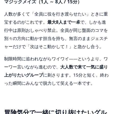
マジックメイズ（1人 ～ 8人 / 15分）
人数が多くて「全員に役を行き渡らせたい」ときに重
宝するのがこれです。
最大8人まで一卓
で、しかも進
行中は原則おしゃべり禁止。全員が同じ盤面のコマを
別々の方向に動かす担当を持ち、無言のままジェスチ
ャーだけで「次はそこ動かして！」と急かし合う。
制限時間に追われながらワイワイ——というより、ワ
ーワー言いながら進むので、
大人数で来て一気に盛り
上がりたいグループ
に刺さります。15分と短く、終わ
った瞬間にみんなで脱力して笑える一本です。
冒険気分で一緒に切り抜けたいグル