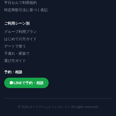
平日セルフ利用規約
特定商取引法に基づく表記
ご利用シーン別
グループ利用プラン
はじめての方ガイド
デートで使う
子連れ・家族で
選び方ガイド
予約・相談
平日がお得になりました
LINEで予約・相談
朝9時から、1人1,200円。
スマホひとつで予約・お支払い・解錠まで。夏休み記念割で5
時間1,500円が1,200円に。
© 2026 ボードゲームカフェ ロンドン All rights reserved.
くわしく見る
あとで